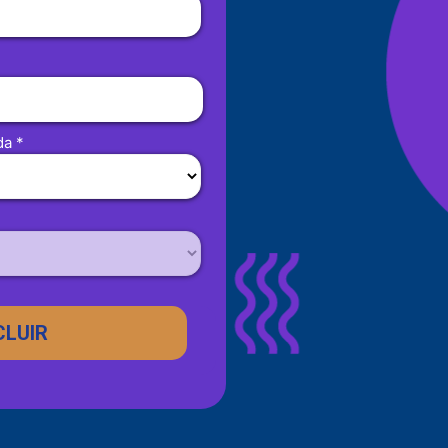
da *
LUIR