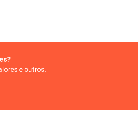
ões?
alores e outros.