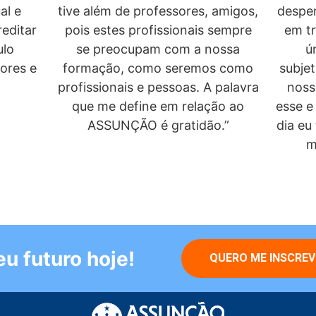
desper
al e
tive além de professores, amigos,
em t
editar
pois estes profissionais sempre
ú
ulo
se preocupam com a nossa
subjet
sores e
formação, como seremos como
noss
profissionais e pessoas. A palavra
esse e
que me define em relação ao
dia eu
ASSUNÇÃO é gratidão.”
m
u futuro hoje!
QUERO ME INSCREV