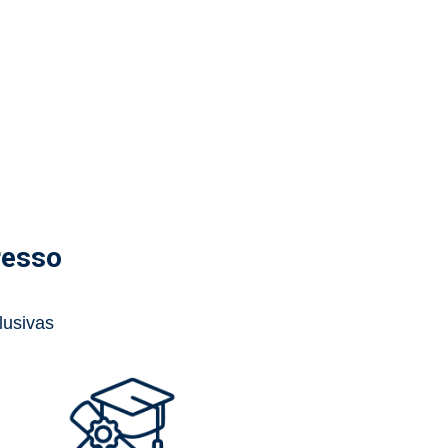
resso
lusivas