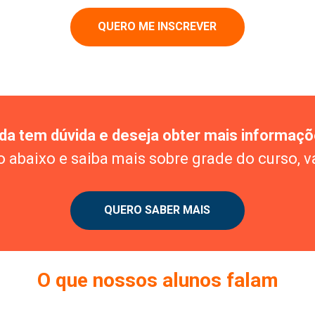
QUERO ME INSCREVER
da tem dúvida e deseja obter mais informaç
 abaixo e saiba mais sobre grade do curso, v
QUERO SABER MAIS
O que nossos alunos falam